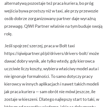
alternatywą pozostaje też praca kuriera, bo próg
wejścia bywa prostszy niż w taxi, ale przy przewozie
osób dobrze zorganizowany partner daje wyraźną
przewagę. QIWI Partner właśnie na tym buduje swoją
rolę.
Jeśli spojrzeć szerzej, praca w Bolt taxi
https://qiwipartner.pl/pl/drivers/drivers-bolt/ może
dawać dobry wynik, ale tylko wtedy, gdy kierowca
uczciwie liczy koszty, wybiera właściwy model auta i
nie ignoruje formalności. To samo dotyczy pracy
kierowcy w innych aplikacjach i nawet takich modeli
jak praca kuriera — sam obrót nie mówi jeszcze, ile
zostaje w kieszeni. Dlatego najlepszy start to taki, w
którym od początku wiadomo, jakie są dokumenty,