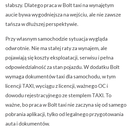
a
słabszy. Dlatego praca w Bolt taxi na wynajętym
aucie bywa wygodniejsza na wejściu, ale nie zawsze
tańsza w dłuższej perspektywie.
B
Przy własnym samochodzie sytuacja wygląda
odwrotnie. Nie ma stałej raty za wynajem, ale
o
pojawiają się koszty eksploatacji, serwisu i pełna
odpowiedzialność za stan pojazdu. W dodatku Bolt
l
wymaga dokumentów taxi dla samochodu, w tym
licencji TAXI, wyciągu z licencji, ważnego OC i
dowodu rejestracyjnego ze stemplem TAXI. To
t
ważne, bo praca w Bolt taxi nie zaczyna się od samego
pobrania aplikacji, tylko od legalnego przygotowania
a
auta i dokumentów.