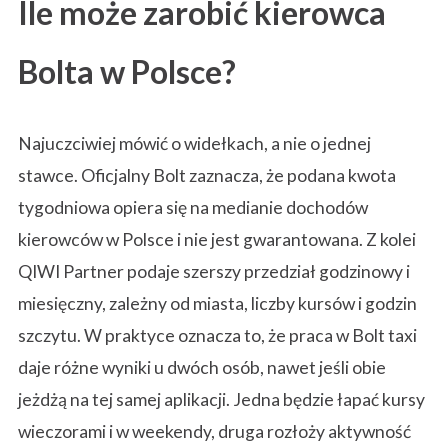
r
Ile może zarobić kierowca
Bolta w Polsce?
a
b
Najuczciwiej mówić o widełkach, a nie o jednej
stawce. Oficjalny Bolt zaznacza, że podana kwota
tygodniowa opiera się na medianie dochodów
i
kierowców w Polsce i nie jest gwarantowana. Z kolei
QIWI Partner podaje szerszy przedział godzinowy i
a
miesięczny, zależny od miasta, liczby kursów i godzin
szczytu. W praktyce oznacza to, że praca w Bolt taxi
daje różne wyniki u dwóch osób, nawet jeśli obie
k
jeżdżą na tej samej aplikacji. Jedna będzie łapać kursy
wieczorami i w weekendy, druga rozłoży aktywność