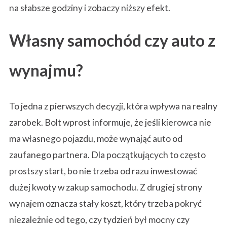
i
na słabsze godziny i zobaczy niższy efekt.
Własny samochód czy auto z
e
wynajmu?
r
To jedna z pierwszych decyzji, która wpływa na realny
o
zarobek. Bolt wprost informuje, że jeśli kierowca nie
ma własnego pojazdu, może wynająć auto od
zaufanego partnera. Dla początkujących to często
w
prostszy start, bo nie trzeba od razu inwestować
dużej kwoty w zakup samochodu. Z drugiej strony
c
wynajem oznacza stały koszt, który trzeba pokryć
niezależnie od tego, czy tydzień był mocny czy