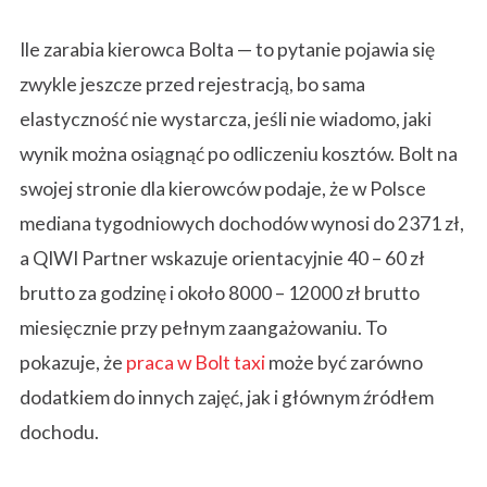
Ile zarabia kierowca Bolta — to pytanie pojawia się
I
zwykle jeszcze przed rejestracją, bo sama
elastyczność nie wystarcza, jeśli nie wiadomo, jaki
l
wynik można osiągnąć po odliczeniu kosztów. Bolt na
swojej stronie dla kierowców podaje, że w Polsce
mediana tygodniowych dochodów wynosi do 2371 zł,
e
a QIWI Partner wskazuje orientacyjnie 40 – 60 zł
brutto za godzinę i około 8000 – 12000 zł brutto
z
miesięcznie przy pełnym zaangażowaniu. To
pokazuje, że
praca w Bolt taxi
może być zarówno
a
dodatkiem do innych zajęć, jak i głównym źródłem
dochodu.