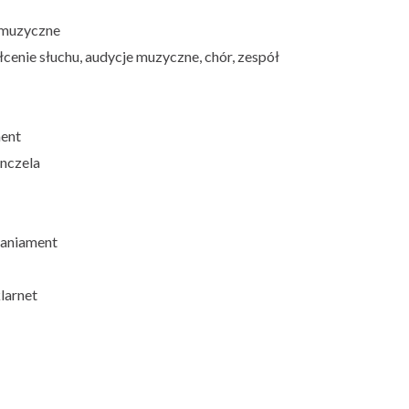
omuzyczne
cenie słuchu, audycje muzyczne, chór, zespół
ment
nczela
paniament
larnet