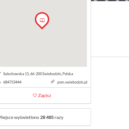
Sulechowska 15, 66-200 Świebodzin, Polska
S
684753444
psm.swiebodzin.pl
t
Zapisz
r
o
n
a
iejsce wyświetlono
28 485
razy
w
w