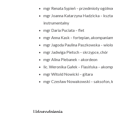
n
a
mgr Renata Sypień – przedmioty ogóln
p
mgr Joanna Katarzyna Hadzicka – kształ
r
instrumentalny
z
mgr Daria Puciata – flet
e
mgr Anna Kask – fortepian, akompania
z
mgr Jagoda Paulina Paszkowska – wiolo
m
mgr Jadwiga Pietsch – skrzypce, chór
i
mgr Alina Plebanek – akordeon
e
lic. Weronika Gałek – Flasińska – akom
s
mgr Witold Nowicki – gitara
z
mgr Czesław Nowakowski – saksofon, k
k
a
ń
c
Udogodnienia