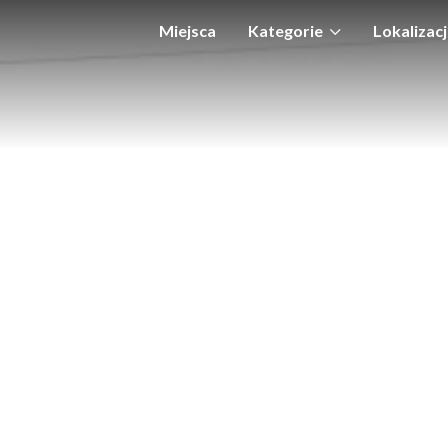
Miejsca
Kategorie
Lokalizac
Atrakcje
Lubrza
Jedzenie
Łagów
Noclegi
Skąpe
Urzędy i instytucje
Szczaniec
Usługi
Świebodzin
Zakupy
Zbąszynek
Zdrowie