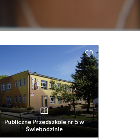
A
d
d
t
o
W
Publiczne Przedszkole nr 5 w
Świebodzinie
i