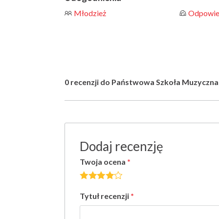
ó
Młodzież
Odpowied
w
0 recenzji do Państwowa Szkoła Muzyczna
Dodaj recenzję
Twoja ocena
*
Tytuł recenzji
*