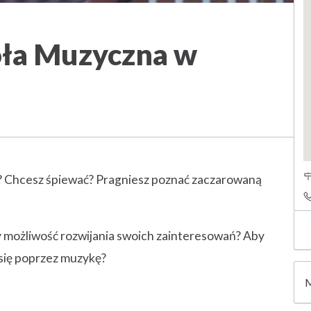
ła Muzyczna w
A
e? Chcesz śpiewać? Pragniesz poznać zaczarowaną
d
T
d
e
r
l
y możliwość rozwijania swoich zainteresowań? Aby
e
e
 się poprzez muzykę?
s
f
s
o
M
n