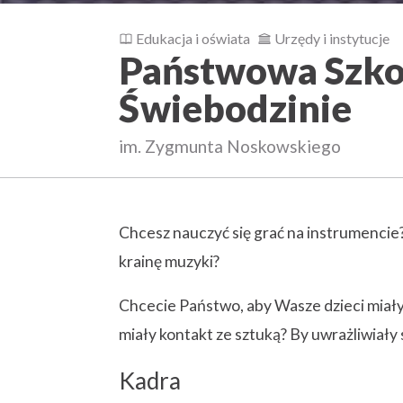
k
Edukacja i oświata
Urzędy i instytucje
c
Państwowa Szko
j
i
Świebodzinie
w
s
im. Zygmunta Noskowskiego
p
ó
ł
Chcesz nauczyć się grać na instrumenci
t
krainę muzyki?
w
o
Chcecie Państwo, aby Wasze dzieci miał
r
miały kontakt ze sztuką? By uwrażliwiały
z
Kadra
o